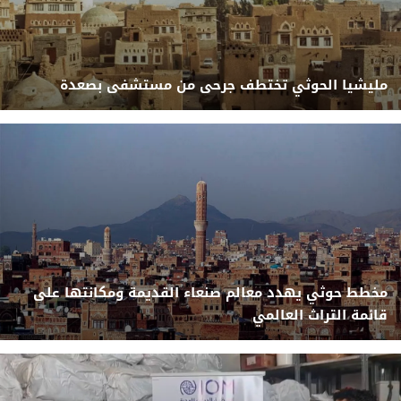
مليشيا الحوثي تختطف جرحى من مستشفى بصعدة
مخطط حوثي يهدد معالم صنعاء القديمة ومكانتها على
قائمة التراث العالمي