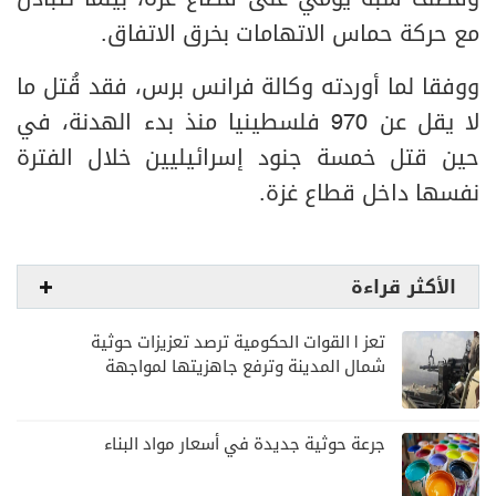
وقصف شبه يومي على قطاع غزة، بينما تتبادل
مع حركة حماس الاتهامات بخرق الاتفاق.
ووفقا لما أوردته وكالة فرانس برس، فقد قُتل ما
لا يقل عن 970 فلسطينيا منذ بدء الهدنة، في
حين قتل خمسة جنود إسرائيليين خلال الفترة
نفسها داخل قطاع غزة.
الأكثر قراءة
تعز | القوات الحكومية ترصد تعزيزات حوثية
شمال المدينة وترفع جاهزيتها لمواجهة
أي تصعيد
جرعة حوثية جديدة في أسعار مواد البناء