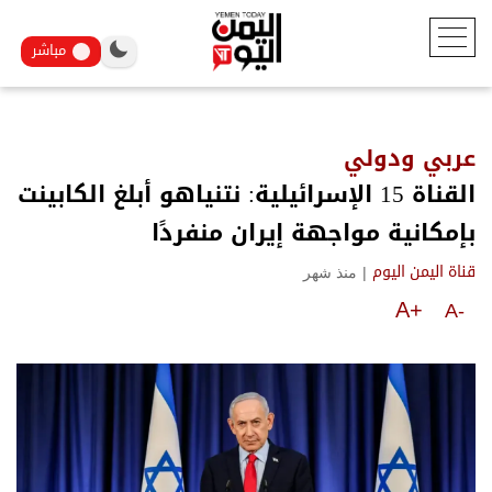
مباشر
عربي ودولي
القناة 15 الإسرائيلية: نتنياهو أبلغ الكابينت
بإمكانية مواجهة إيران منفردًا
|
منذ شهر
قناة اليمن اليوم
A+
A-