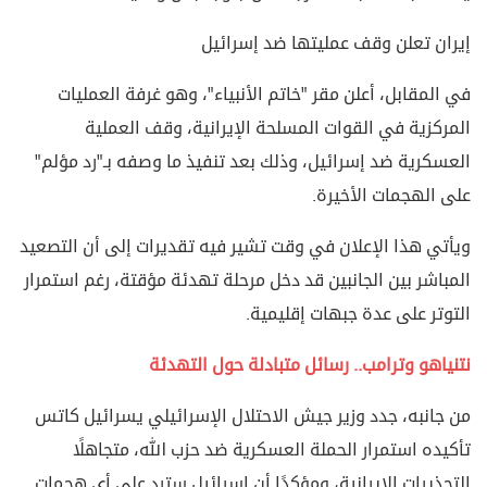
إيران تعلن وقف عمليتها ضد إسرائيل
في المقابل، أعلن مقر "خاتم الأنبياء"، وهو غرفة العمليات
المركزية في القوات المسلحة الإيرانية، وقف العملية
العسكرية ضد إسرائيل، وذلك بعد تنفيذ ما وصفه بـ"رد مؤلم"
على الهجمات الأخيرة.
ويأتي هذا الإعلان في وقت تشير فيه تقديرات إلى أن التصعيد
المباشر بين الجانبين قد دخل مرحلة تهدئة مؤقتة، رغم استمرار
التوتر على عدة جبهات إقليمية.
نتنياهو وترامب.. رسائل متبادلة حول التهدئة
من جانبه، جدد وزير جيش الاحتلال الإسرائيلي يسرائيل كاتس
تأكيده استمرار الحملة العسكرية ضد حزب الله، متجاهلًا
التحذيرات الإيرانية، ومؤكدًا أن إسرائيل سترد على أي هجمات