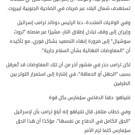
تستهدف شمال البلاد عبر ضربات في الضاحية الجنوبية لبيروت.
وفي الولايات المتحدة، دعا الرئيس دونالد ترامب إسرائيل
وإيران إلى وقف تبادل إطلاق النار، مشيرًا عبر منصته "تروث
سوشيال" إلى ضرورة إنهاء التصعيد بشكل فوري، مع تأكيده
أن "المفاوضات النهائية بشأن السلام جارية".
لكن ترامب حذر في منشور آخر من أن تلك المفاوضات قد تُعرقل
بسبب "الجهل أو الحماقة"، في إشارة إلى استمرار التوتر بين
الطرفين.
نتنياهو: حقنا الدفاعي سيُمارس بكل قوة
وفي خطاب متلفز، قال نتنياهو إنه أبلغ ترامب بأن لإسرائيل
"الحق الكامل في الدفاع عن نفسها"، مؤكدًا أن هذا الحق
سيُمارس كلما لزم الأمر.