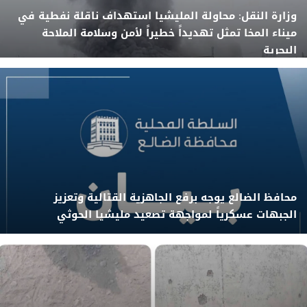
وزارة النقل: محاولة المليشيا استهداف ناقلة نفطية في
ميناء المخا تمثل تهديداً خطيراً لأمن وسلامة الملاحة
البحرية
محافظ الضالع يوجه برفع الجاهزية القتالية وتعزيز
الجبهات عسكرياً لمواجهة تصعيد مليشيا الحوثي