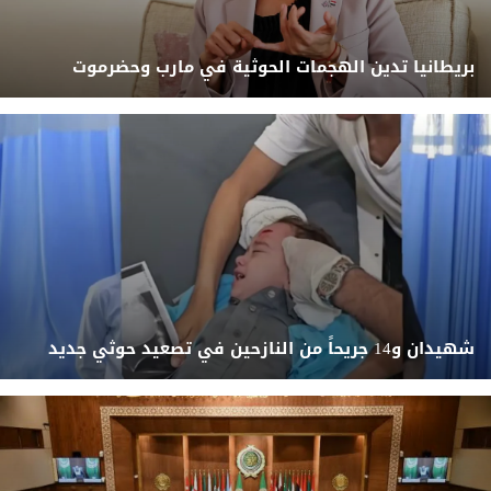
بريطانيا تدين الهجمات الحوثية في مارب وحضرموت
شهيدان و14 جريحاً من النازحين في تصعيد حوثي جديد