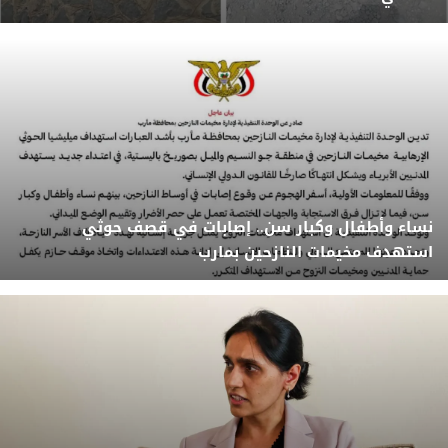
نساء وأطفال وكبار سن.. إصابات في قصف حوثي
استهدف مخيمات النازحين بمارب