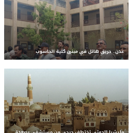
عدن.. حريق هائل في مبنى كلية الحاسوب
مليشيا الحوثي تختطف جرحى من مستشفى بصعدة