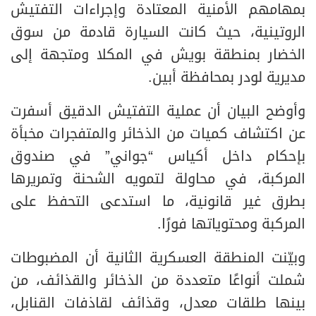
بمهامهم الأمنية المعتادة وإجراءات التفتيش
الروتينية، حيث كانت السيارة قادمة من سوق
الخضار بمنطقة بويش في المكلا ومتجهة إلى
مديرية لودر بمحافظة أبين.
وأوضح البيان أن عملية التفتيش الدقيق أسفرت
عن اكتشاف كميات من الذخائر والمتفجرات مخبأة
بإحكام داخل أكياس “جواني” في صندوق
المركبة، في محاولة لتمويه الشحنة وتمريرها
بطرق غير قانونية، ما استدعى التحفظ على
المركبة ومحتوياتها فورًا.
وبيّنت المنطقة العسكرية الثانية أن المضبوطات
شملت أنواعًا متعددة من الذخائر والقذائف، من
بينها طلقات معدل، وقذائف لقاذفات القنابل،