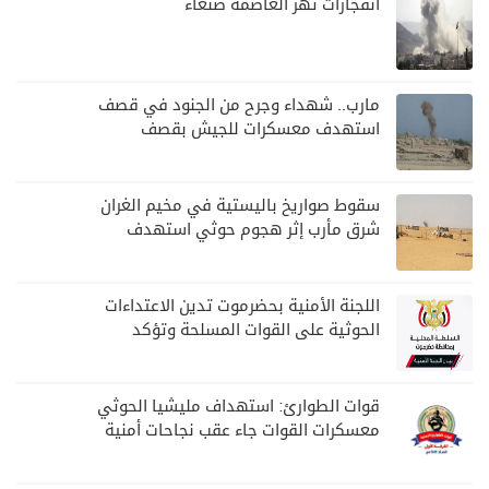
انفجارات تهز العاصمة صنعاء
مارب.. شهداء وجرح من الجنود في قصف
استهدف معسكرات للجيش بقصف
لمليشيا الحوثي
سقوط صواريخ باليستية في مخيم الغران
شرق مأرب إثر هجوم حوثي استهدف
الرويك
اللجنة الأمنية بحضرموت تدين الاعتداءات
الحوثية على القوات المسلحة وتؤكد
مواصلة المهام الأمنية والعسكرية
قوات الطوارئ: استهداف مليشيا الحوثي
معسكرات القوات جاء عقب نجاحات أمنية
وعسكرية