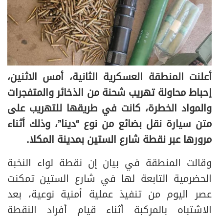
أعلنت المنطقة العسكرية الثانية، أمس الاثنين،
إحباط محاولة تهريب شحنة من الذخائر والمتفجرات
والمواد الخطرة، كانت في طريقها للتهريب على
متن سيارة نقل بضائع من نوع “دينا”، وذلك أثناء
مرورها عبر نقطة شارع الستين بمدينة المكلا.
وقالت المنطقة في بيان إن نقطة لواء النخبة
الحضرمية التابعة لها في شارع الستين تمكنت
عصر اليوم من تنفيذ عملية أمنية نوعية، بعد
الاشتباه بالمركبة أثناء قيام أفراد النقطة