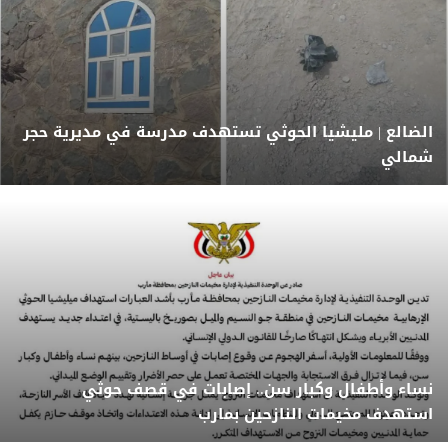
الضالع | مليشيا الحوثي تستهدف مدرسة في مديرية حجر
شمالي
نساء وأطفال وكبار سن.. إصابات في قصف حوثي
استهدف مخيمات النازحين بمارب