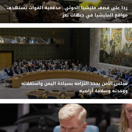
ردا على قصف مليشيا الحوثي.. مدفعية القوات تستهدف
مواقع المليشيا في جبهات تعز
مجلس الأمن يجدد التزامه بسيادة اليمن واستقلاله
ووحدته وسلامة أراضيه