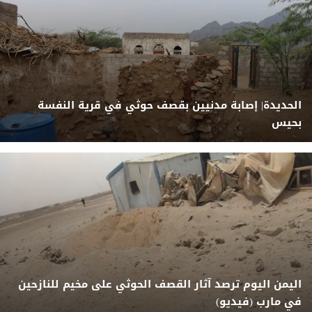
الحديدة| إصابة مدنيين بقصف حوثي في قرية النفسة
بحيس
اليمن اليوم ترصد آثار القصف الحوثي على مخيم للنازحين
في مارب (فيديو)