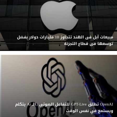
مبيعات آبل فى الهند تتجاوز 10 مليارات دولار بفضل
توسعها فى قطاع التجزئة
OpenAI تطلق GPT-Live للتفاعل الصوتي ..الـ Ai يتكلم
ويستمع في نفس الوقت