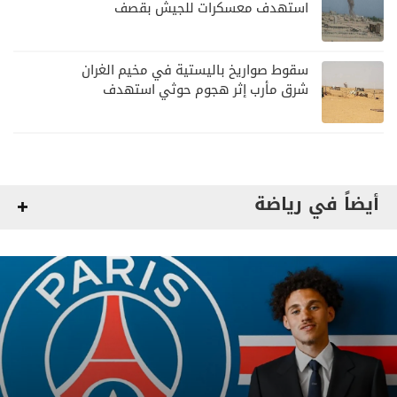
استهدف معسكرات للجيش بقصف
لمليشيا الحوثي
سقوط صواريخ باليستية في مخيم الغران
شرق مأرب إثر هجوم حوثي استهدف
الرويك
أيضاً في رياضة