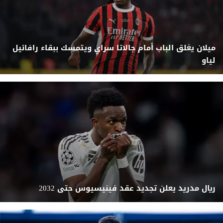
ميلان يغلق الباب أمام جالاتا سراي ويتمسك ببقاء رافائيل
لياو
ريال مدريد يعلن تجديد عقد فينيسيوس حتى 2032