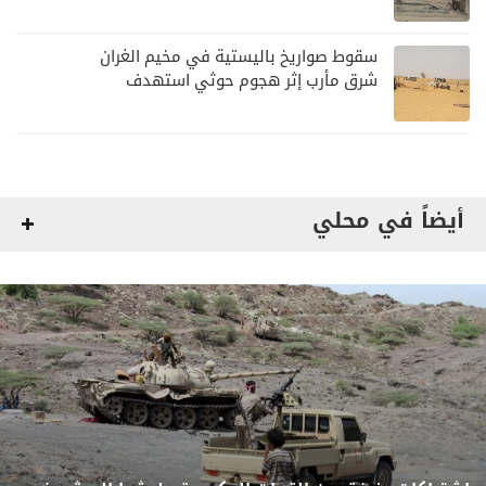
لمليشيا الحوثي
سقوط صواريخ باليستية في مخيم الغران
شرق مأرب إثر هجوم حوثي استهدف
الرويك
أيضاً في محلي