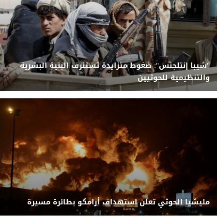
"شيبا إنتلجنس": ضغوط متزايدة تستنزف البنية البشرية
والتنظيمية للحوثيين
مليشيا الحوثي تعلن استهداف أرامكو بطائرة مسيرة