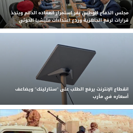
مجلس الدفاع الوطني يقر استمرار انعقاده الدائم ويتخذ
قرارات لرفع الجاهزية وردع اعتداءات مليشيا الحوثي
انقطاع الإنترنت يرفع الطلب على "ستارلينك" ويضاعف
أسعاره في مأرب