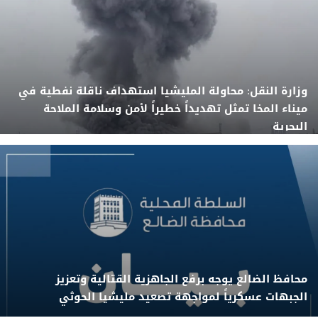
وزارة النقل: محاولة المليشيا استهداف ناقلة نفطية في
ميناء المخا تمثل تهديداً خطيراً لأمن وسلامة الملاحة
البحرية
محافظ الضالع يوجه برفع الجاهزية القتالية وتعزيز
الجبهات عسكرياً لمواجهة تصعيد مليشيا الحوثي