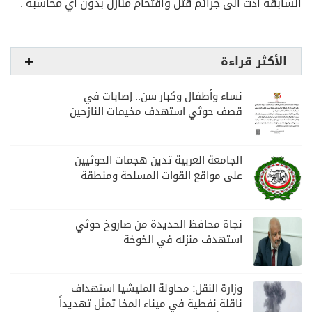
السابقة أدت الى جرائم قتل واقتحام منازل بدون أي محاسبة .
الأكثر قراءة
نساء وأطفال وكبار سن.. إصابات في
قصف حوثي استهدف مخيمات النازحين
بمارب
الجامعة العربية تدين هجمات الحوثيين
على مواقع القوات المسلحة ومنطقة
نجران السعودية
نجاة محافظ الحديدة من صاروخ حوثي
استهدف منزله في الخوخة
وزارة النقل: محاولة المليشيا استهداف
ناقلة نفطية في ميناء المخا تمثل تهديداً