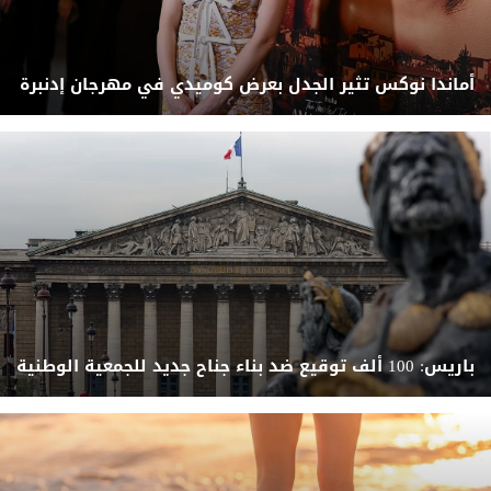
أماندا نوكس تثير الجدل بعرض كوميدي في مهرجان إدنبرة
باريس: 100 ألف توقيع ضد بناء جناح جديد للجمعية الوطنية