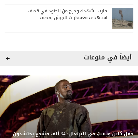
مارب.. شهداء وجرح من الجنود في قصف
استهدف معسكرات للجيش بقصف
لمليشيا الحوثي
أيضاً في منوعات
حفل كاين ويست في البرتغال: 34 ألف مشجع يحتشدون