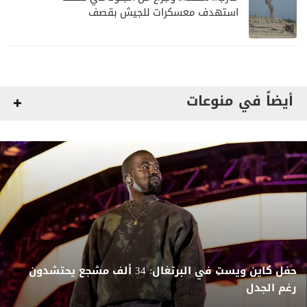
استهدف معسكرات للجيش بقصف
لمليشيا الحوثي
أيضاً في منوعات
حفل كاين ويست في البرتغال: 34 ألف مشجع يحتشدون
رغم الجدل