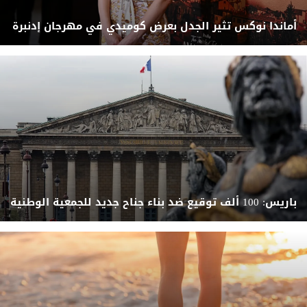
أماندا نوكس تثير الجدل بعرض كوميدي في مهرجان إدنبرة
باريس: 100 ألف توقيع ضد بناء جناح جديد للجمعية الوطنية