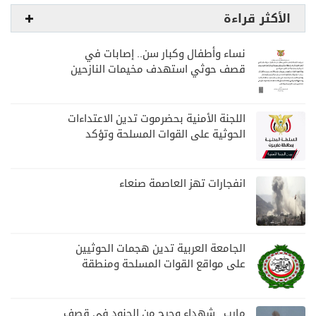
الأكثر قراءة
نساء وأطفال وكبار سن.. إصابات في
قصف حوثي استهدف مخيمات النازحين
بمارب
اللجنة الأمنية بحضرموت تدين الاعتداءات
الحوثية على القوات المسلحة وتؤكد
مواصلة المهام الأمنية والعسكرية
انفجارات تهز العاصمة صنعاء
الجامعة العربية تدين هجمات الحوثيين
على مواقع القوات المسلحة ومنطقة
نجران السعودية
مارب.. شهداء وجرح من الجنود في قصف