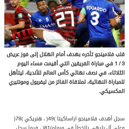
قلب فلامينجو تأخره بهدف أمام الهلال إلى فوز عريض
3 / 1 في مباراة الفريقين التي أقيمت مساء اليوم
الثلاثاء، في نصف نهائي كأس العالم للأندية، ليتأهل
للمباراة النهائية، لملاقاة الفائز من ليفربول ومونتيري
المكسيكي
.
سجل أهدف فلامينجو اراساكيتا (49) ، هنريكي (78)
وعلي آل بليهي بالخطأ في مرماه(81) ، فيما سجل