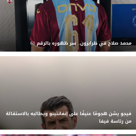
محمد صلاح في طرابزون.. سر ظهوره بالرقم 61
فيجو يشن هجومًا عنيفًا على إنفانتينو ويطالبه بالاستقالة
من رئاسة فيفا