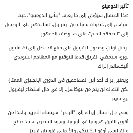
تأثير الدومينو
هذا الانتقال سيؤدي إلى ما يعرف "بتأثير الدومينو"، حيث
سيؤدي إلى خطوات مقبلة من ليفربول، تساعدهم على الوصول
إلى "الصفقة الحلم"، على حد وصف الجمهور.
برحيل نونيز، وحصول ليفربول على مبلغ قد يصل إلى 70 مليون
يورو، سيمضي الفريق قدما للتوقيع مع المهاجم السويدي
أليكساندر إيزاك.
ويعتبر إيزاك أحد أبرز المهاجمين في الدوري الإنجليزي الممتاز،
لكن انتقاله لن يتم من نيوكاسل، إلا في حال استطاع ليفربول
بيع نوينز.
وفي حال انتقال إيزاك إلى "الريدز"، سيمتلك الفريق واحدا من
أقوى الفرق هجوميا في أوروبا، بوجود المصري محمد صلاح
والفرنسي أوغو إيكيتيكي والألماني فلوريان فيرتز.