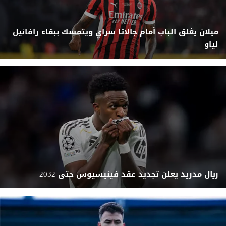
ميلان يغلق الباب أمام جالاتا سراي ويتمسك ببقاء رافائيل
لياو
ريال مدريد يعلن تجديد عقد فينيسيوس حتى 2032