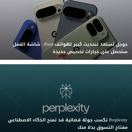
جوجل تستعد لتحديث كبير لهواتف Pixel.. شاشة القفل
ستحصل على خيارات تخصيص جديدة
Perplexity تكسب جولة قضائية قد تمنح الذكاء الاصطناعى
مفتاح التسوق بدلا منك