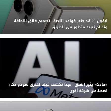
آيفون 20 قد يغير قواعد اللعبة.. تصميم فائق النحافة
ونظام تبريد متطور فى الطريق
«حادث» يثير القلق.. ميتا تكشف كيف اخترق نموذج ذكاء
اصطناعى شركة أخرى