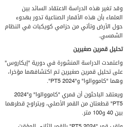
وقد تغير هذه الدراسة الاعتقاد السائد بين
العلماء بأن هذه الأقمار الصناعية تدور بهدوء
حول الأرض وتأتي من حزامي كويكبات في النظام
الشمسي.
تحليل قمرين صغيرين
واعتمدت الدراسة المنشورة في دورية "إيكاروس"
على تحليل قمرين صغيرين تم اكتشافهما مؤخرا،
وهما "كامووالوا" و"2024 PT5".
ويعتقد الباحثون أن قمري "كامووالوا" و"2024
PT5" قطعتان من القمر الأصلي، ويتراوح قطرهما
بين 40 و100 متر.
ولقب قمر "2024 PT5" بالقمر الثاني المؤقت