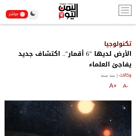
مباشر
تكنولوجيا
الأرض لديها "6 أقمار".. اكتشاف جديد
يفاجئ العلماء
|
منذ سنة
وكالات
A+
A-