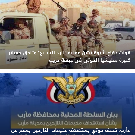
قوات دفاع شبوة تشن عملية "الرد السريع" وتلحق خسائر
كبيرة بمليشيا الحوثي في جبهة حريب
مأرب: قصف حوثي يستهدف مخيمات النازحين يسفر عن