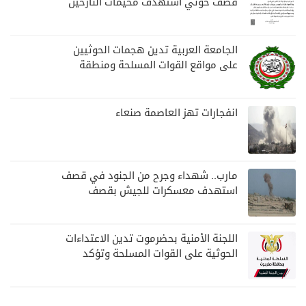
قصف حوثي استهدف مخيمات النازحين
بمارب
الجامعة العربية تدين هجمات الحوثيين
على مواقع القوات المسلحة ومنطقة
نجران السعودية
انفجارات تهز العاصمة صنعاء
مارب.. شهداء وجرح من الجنود في قصف
استهدف معسكرات للجيش بقصف
لمليشيا الحوثي
اللجنة الأمنية بحضرموت تدين الاعتداءات
الحوثية على القوات المسلحة وتؤكد
مواصلة المهام الأمنية والعسكرية