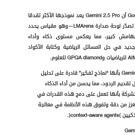
في بيانها الرسمي، أوضحت Google أن Gemini 2.5 Pro يعد نموذجها الأكثر تقدمًا
حتى الآن للمهام المعقدة، حيث تصدّر لوحة صدارة LMArena—وهو مقياس يحدد
بهامش كبير، مما يعكس مستوى ذكاء وأداء
جديد في حل المسائل الرياضية وكتابة الأكواد
Google وصفت جميع نماذج Gemini 2.5 بأنها “نماذج تفكير” قادرة على تحليل
 تقديم الردود، مما يحسن من أداء الذكاء
شركة بأنها تعمل على دمج هذه القدرات في
يعزز من دقة وتفوق هذه الأنظمة في معالجة
context-).