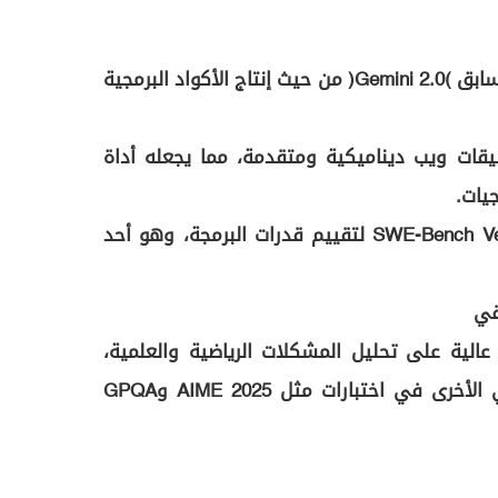
• يعتبر قفزة نوعية عن الإصدار السابق (Gemini 2.0) من حيث إنتاج الأكواد البرمجية
يقات ويب ديناميكية ومتقدمة، مما يجعله أداة
يات.
• سجل 63.8% في اختبار SWE-Bench Verified لتقييم قدرات البرمجة، وهو أحد
Gemini 2.5 P بقدرة عالية على تحليل المشكلات الرياضية والعلمية،
متجاوزًا نماذج الذكاء الاصطناعي الأخرى في اختبارات مثل AIME 2025 وGPQA