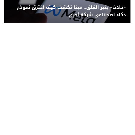
«حادث» يثير القلق.. ميتا تكشف كيف اخترق نموذج
ذكاء اصطناعى شركة أخرى