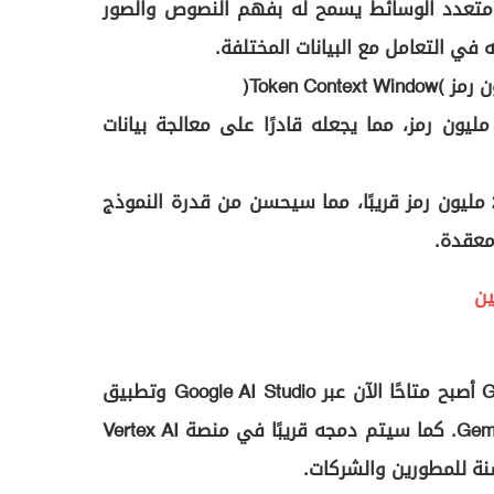
Gemi على نظام متعدد الوسائط يسمح له بفهم النصوص والصور
 في التعامل مع البيانات المختلفة.
 يدعم الآن سياقًا يمتد إلى 1 مليون رمز، مما يجعله قادرًا على معالجة بيانات
• ستتم زيادة هذا النطاق إلى 2 مليون رمز قريبًا، مما سيحسن من قدرة النموذج
معقدة.
أعلنت Google أن Gemini 2.5 Pro أصبح متاحًا الآن عبر Google AI Studio وتطبيق
Gemini لمشتركي Gemini Advanced. كما سيتم دمجه قريبًا في منصة Vertex AI
نة للمطورين والشركات.