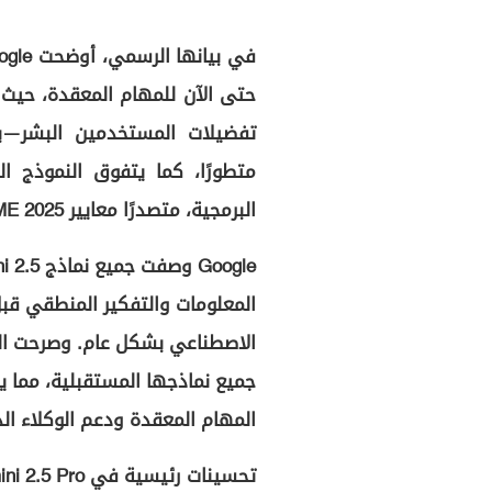
تفضيلات المستخدمين البشر—
متطورًا، كما يتفوق النموذج ال
البرمجية، متصدرًا معايير AIME 2025 للرياضيات وGPQA diamond للعلوم.
المعلومات والتفكير المنطقي قبل
الاصطناعي بشكل عام. وصرحت ال
جميع نماذجها المستقبلية، مما 
المهام المعقدة ودعم الوكلاء الذكيين (aware agents
تحسينات رئيسية في Gemini 2.5 Pro