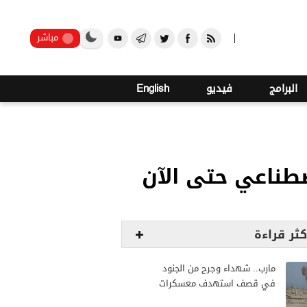
صنعاء
مباشر
البرامج
فيديو
English
كثر قراءة
مارب.. شهداء وجرح من الجنود
في قصف استهدف معسكرات
للجيش بقصف لمليشيا الحوثي