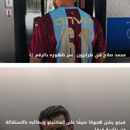
محمد صلاح في طرابزون.. سر ظهوره بالرقم 61
فيجو يشن هجومًا عنيفًا على إنفانتينو ويطالبه بالاستقالة
من رئاسة فيفا