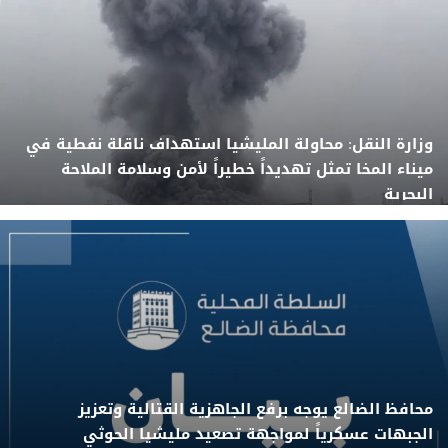
وزارة النقل: محاولة المليشيا استهداف ناقلة نفطية في
ميناء المخا تمثل تهديداً خطيراً لأمن وسلامة الملاحة
البحرية
محافظ الضالع يوجه برفع الجاهزية القتالية وتعزيز
الجبهات عسكرياً لمواجهة تصعيد مليشيا الحوثي