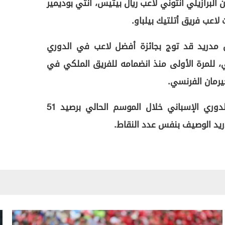
لبرازيلي أنتوني لاعب ريال بيتيس، أنتي بوديمير
اعب فريق أتلتيك بيلباو.
ل مدريد قد توج بجائزة أفضل لاعب في الدوري
ي، للمرة الأولى منذ انضمامه للفريق الملكي في
رمان الفرنسي.
ويتصدر برشلونة جدول ترتيب الدوري الإسباني خلال الموسم الحالي برصيد 51
ريد الوصيف بنفس عدد النقاط.