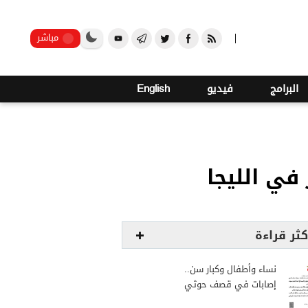
صنعاء
مباشر
البرامج
فيديو
English
في الليجا
كثر قراءة
نساء وأطفال وكبار سن..
إصابات في قصف حوثي
استهدف مخيمات النازحين