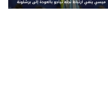
ميسي ينفي ارتباط نجله تياجو بالعودة إلى برشلونة
Engl