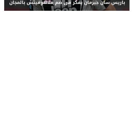
باريس سان جيرمان يفكر فى ضم فلاهوفيتش بالمجان
محلي
عربي ودولي
اقتصاد