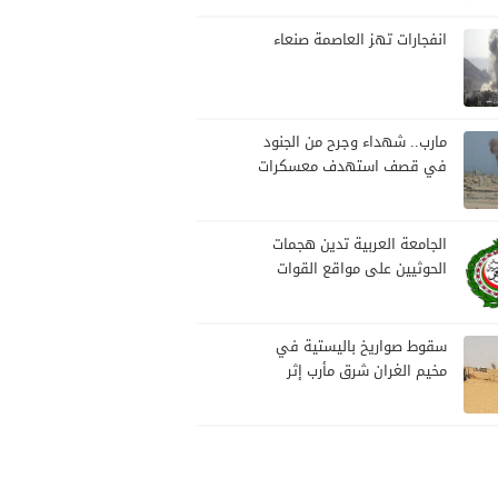
بمارب
انفجارات تهز العاصمة صنعاء
مارب.. شهداء وجرح من الجنود
في قصف استهدف معسكرات
للجيش بقصف لمليشيا الحوثي
الجامعة العربية تدين هجمات
الحوثيين على مواقع القوات
المسلحة ومنطقة نجران
السعودية
سقوط صواريخ باليستية في
مخيم الغران شرق مأرب إثر
هجوم حوثي استهدف الرويك