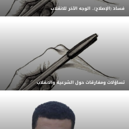
فساد (الإصلاح).. الوجه الآخر للانقلاب
تساؤلات ومفارقات حول الشرعية والانقلاب