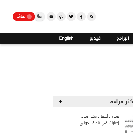
2
صنعاء
مباشر
البرامج
فيديو
English
كثر قراءة
نساء وأطفال وكبار سن..
إصابات في قصف حوثي
استهدف مخيمات النازحين