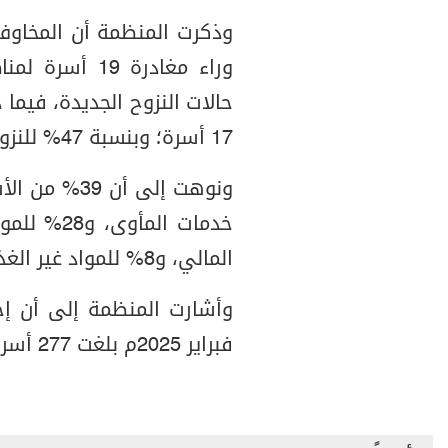
وذكرت المنظمة أن المخاوف 
حالات النزوح الجديدة، فيما 
17 أسرة؛ وبنسبة 47% للنزوح.
ونوهت إلى أن
المالي، و8% للمواد غير الغذائية، و3% لسبل العيش.
فبراير 2025م بلغت 277 أسرة (1,662 فرداً).