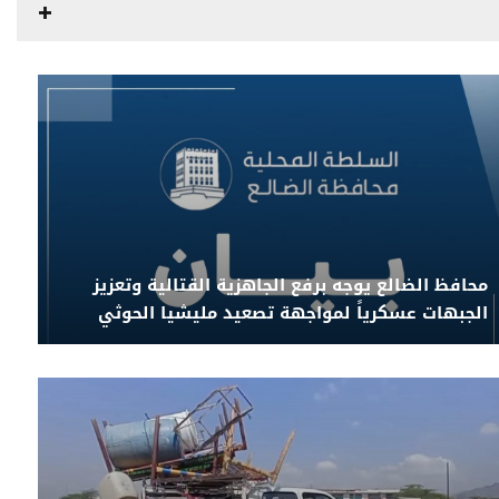
محافظ الضالع يوجه برفع الجاهزية القتالية وتعزيز
الجبهات عسكرياً لمواجهة تصعيد مليشيا الحوثي