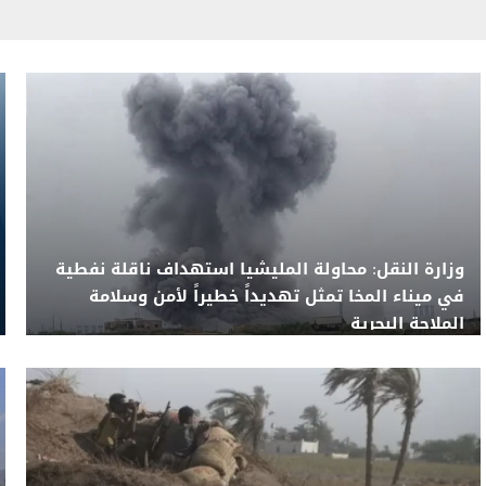
وزارة النقل: محاولة المليشيا استهداف ناقلة نفطية
في ميناء المخا تمثل تهديداً خطيراً لأمن وسلامة
الملاحة البحرية