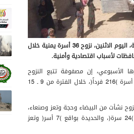
أعلنت منظمة الهجرة الدولية، اليوم الاثنين، نزوح 36 أسرة يمنية خلال
فظات لأسباب اقتصادية وأمنية.
ا الأسبوعي، إن مصفوفة تتبع النزوح
الخاصة بها رصدت نزوح 36 أسرة (216 فرداً)، خلال الفترة من 9 ـ 15
نزوح نشأت من البيضاء وحجة وتعز وصنعاء،
واستقرت في مأرب بواقع (24 سرة)، والحديدة بواقع (7 أسر) وتعز