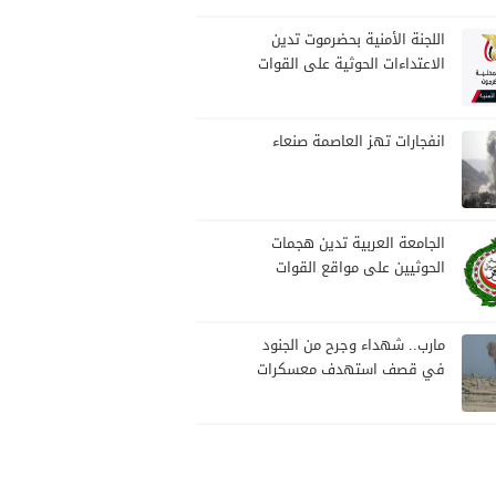
بمارب
اللجنة الأمنية بحضرموت تدين
الاعتداءات الحوثية على القوات
المسلحة وتؤكد مواصلة
المهام الأمنية والعسكرية
انفجارات تهز العاصمة صنعاء
الجامعة العربية تدين هجمات
الحوثيين على مواقع القوات
المسلحة ومنطقة نجران
السعودية
مارب.. شهداء وجرح من الجنود
في قصف استهدف معسكرات
للجيش بقصف لمليشيا الحوثي