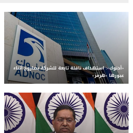
«أدنوك»: استهداف ناقلة تابعة للشركة بصاروخ أثناء
عبورها «هرمز»