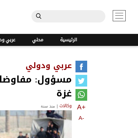
الرئيسية
محلي
عربي ود
عربي ودولي
مسؤول: مفاوضات 
غزة
A+
|
منذ سنة
وكالات
A-