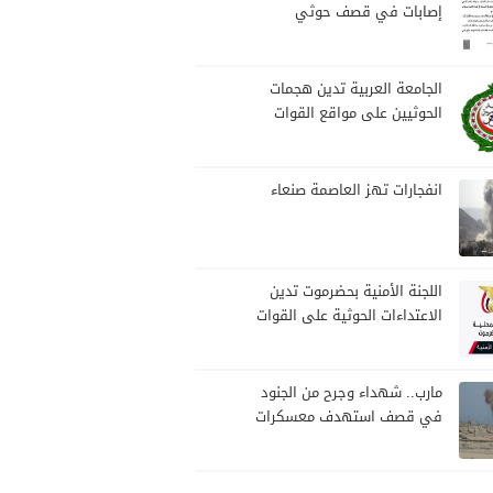
إصابات في قصف حوثي
استهدف مخيمات النازحين
بمارب
الجامعة العربية تدين هجمات
الحوثيين على مواقع القوات
المسلحة ومنطقة نجران
السعودية
انفجارات تهز العاصمة صنعاء
اللجنة الأمنية بحضرموت تدين
الاعتداءات الحوثية على القوات
المسلحة وتؤكد مواصلة
المهام الأمنية والعسكرية
مارب.. شهداء وجرح من الجنود
في قصف استهدف معسكرات
للجيش بقصف لمليشيا الحوثي