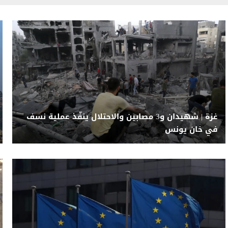
غزة | شهيدان و3 مصابين والاحتلال ينفّذ عملية نسف
في خان يونس