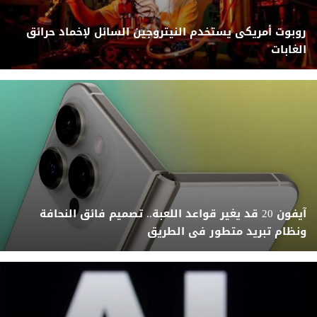
روبوت أمريكى يستخدم النيتروجين السائل لإخماد حرائق
الغابات
آيفون 20 قد يغير قواعد اللعبة.. تصميم فائق النحافة
ونظام تبريد متطور فى الطريق