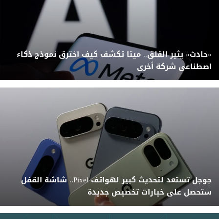
«حادث» يثير القلق.. ميتا تكشف كيف اخترق نموذج ذكاء
اصطناعى شركة أخرى
جوجل تستعد لتحديث كبير لهواتف Pixel.. شاشة القفل
ستحصل على خيارات تخصيص جديدة