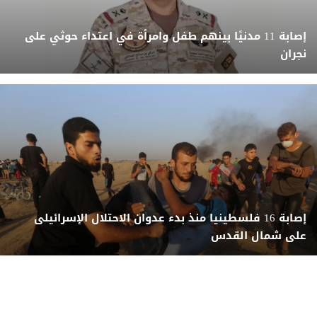
إصابة 11 مدنيًا بينهم طفل وامرأة في اعتداء حوثي على
نجران
إصابة 16 فلسطينيا منذ بدء عدوان الاحتلال الإسرائيلى
على شمال القدس