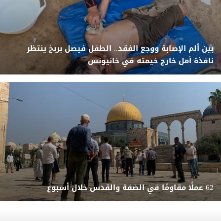
بين ألم الإصابة ووجع الفقد.. الطفل فيصل بربخ ينتظر
نافذة أمل خارج خيمته في خانيونس
62 عملًا مقاومًا في الضفة والقدس خلال أسبوع