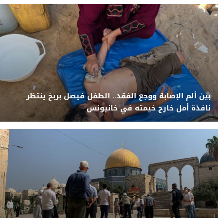
بين ألم الإصابة ووجع الفقد.. الطفل فيصل بربخ ينتظر
نافذة أمل خارج خيمته في خانيونس