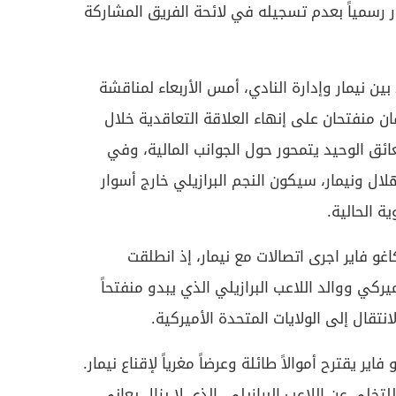
ار رسمياً بعدم تسجيله في لائحة الفريق المشاركة
بين نيمار وإدارة النادي، أمس الأربعاء لمناقشة
ن منفتحان على إنهاء العلاقة التعاقدية خلال
عائق الوحيد يتمحور حول الجوانب المالية، وفي
لال ونيمار، سيكون النجم البرازيلي خارج أسوار
ة الحالية.
فاير اجرى اتصالات مع نيمار، إذ انطلقت
ركي ووالد اللاعب البرازيلي الذي يبدو منفتحاً
تقال إلى الولايات المتحدة الأميركية.
ير يقترح أموالاً طائلة وعرضاً مغرياً لإقناع نيمار.
تخلي عن اللاعب البرازيلي، الذي لا يزال يعاني