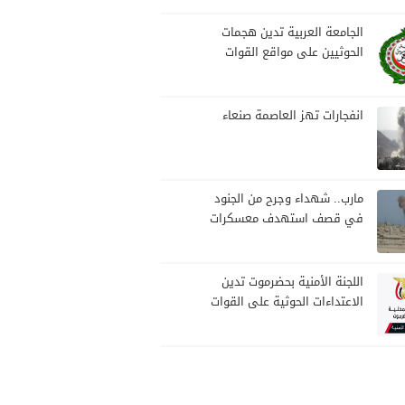
بمارب
الجامعة العربية تدين هجمات
الحوثيين على مواقع القوات
المسلحة ومنطقة نجران
السعودية
انفجارات تهز العاصمة صنعاء
مارب.. شهداء وجرح من الجنود
في قصف استهدف معسكرات
للجيش بقصف لمليشيا الحوثي
اللجنة الأمنية بحضرموت تدين
الاعتداءات الحوثية على القوات
المسلحة وتؤكد مواصلة
المهام الأمنية والعسكرية