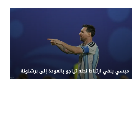
ميسي ينفي ارتباط نجله تياجو بالعودة إلى برشلونة