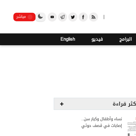
o
20
صنعاء
مباشر
البرامج
فيديو
English
كثر قراءة
نساء وأطفال وكبار سن..
إصابات في قصف حوثي
استهدف مخيمات النازحين