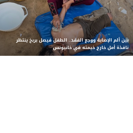
بين ألم الإصابة ووجع الفقد.. الطفل فيصل بربخ ينتظر
نافذة أمل خارج خيمته في خانيونس