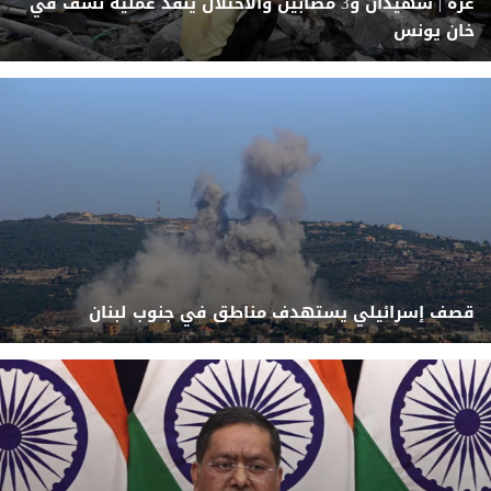
غزة | شهيدان و3 مصابين والاحتلال ينفّذ عملية نسف في
خان يونس
قصف إسرائيلي يستهدف مناطق في جنوب لبنان