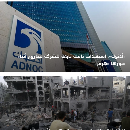
«أدنوك»: استهداف ناقلة تابعة للشركة بصاروخ أثناء
عبورها «هرمز»