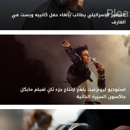
السفير الإسرائيلي يطالب بإلغاء حفل كانييه ويست في
الغارف
استوديو ليونزغيت يلمح لإنتاج جزء ثانٍ لفيلم مايكل
جاكسون السيرة الذاتية