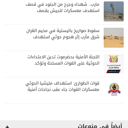
مارب.. شهداء وجرح من الجنود في قصف
استهدف معسكرات للجيش بقصف
لمليشيا الحوثي
سقوط صواريخ باليستية في مخيم الغران
شرق مأرب إثر هجوم حوثي استهدف
الرويك
اللجنة الأمنية بحضرموت تدين الاعتداءات
الحوثية على القوات المسلحة وتؤكد
مواصلة المهام الأمنية والعسكرية
قوات الطوارئ: استهداف مليشيا الحوثي
معسكرات القوات جاء عقب نجاحات أمنية
وعسكرية
أيضاً في منوعات