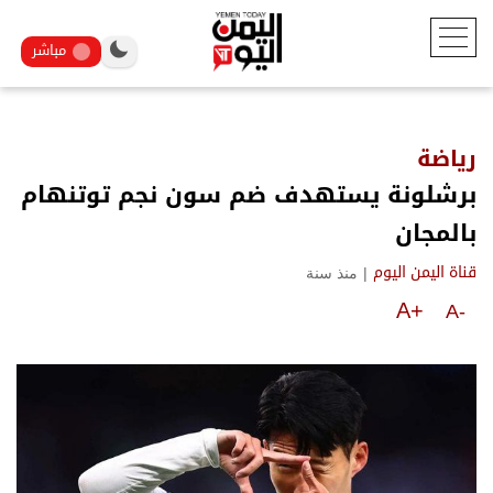
مباشر
رياضة
برشلونة يستهدف ضم سون نجم توتنهام
بالمجان
|
منذ سنة
قناة اليمن اليوم
A+
A-