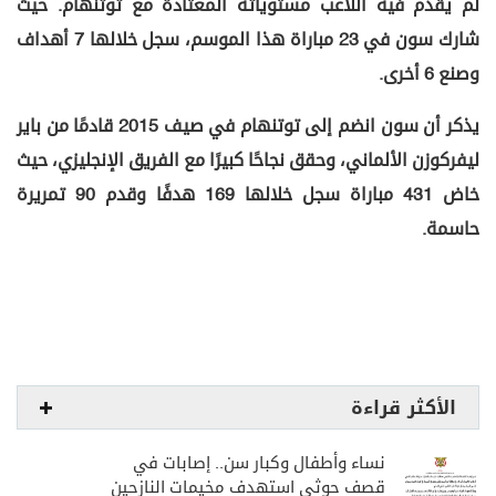
لم يقدم فيه اللاعب مستوياته المعتادة مع توتنهام. حيث
شارك سون في 23 مباراة هذا الموسم، سجل خلالها 7 أهداف
وصنع 6 أخرى.
يذكر أن سون انضم إلى توتنهام في صيف 2015 قادمًا من باير
ليفركوزن الألماني، وحقق نجاحًا كبيرًا مع الفريق الإنجليزي، حيث
خاض 431 مباراة سجل خلالها 169 هدفًا وقدم 90 تمريرة
حاسمة.
الأكثر قراءة
نساء وأطفال وكبار سن.. إصابات في
قصف حوثي استهدف مخيمات النازحين