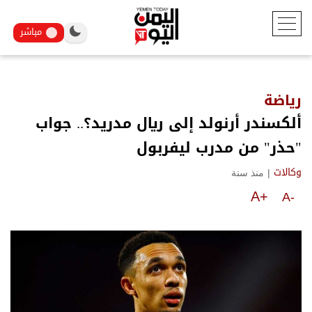
مباشر
رياضة
ألكسندر أرنولد إلى ريال مدريد؟.. جواب
"حذر" من مدرب ليفربول
|
منذ سنة
وكالات
A+
A-