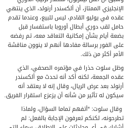
الإنجليزي الممتاز، أن ألكسندر أرنولد، الذي ينتهي
عقده في يوليو القادم، ليس للبيع، وعندما تقدم
حامل لقب دوري أبطال أوروبا باستفسار قبل
بضعة أيام بشأن إمكانية التعاقد معه، تم رفضه
على الفور برسالة مفادها أنهم لا ينوون مناقشة
الأمر أكثر من ذلك.
وظل سلوت حذرا في مؤتمره الصحفي، الذي
عقده الجمعة، لكنه أكد أنه تحدث مع ألكسندر
أرنولد بعد عرض الريال، وقال إنه لا يعتقد أنه
سيكون له تأثير من شأنه أن يزعزع استقرار الفريق.
وقال سلوت: "أتفهم تماما السؤال، ولماذا
تطرحونه، لكنكم تعرفون الإجابة بالفعل: لم
أشارك في أي محادثات على الإطلاق، سواء التي