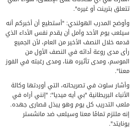
تتعلق بترينت أو غيره".
وأوضح المدرب الهولندي: "أستطيع أن أخبركم أنه
سيلعب يوم الأحد وآمل أن يقدم نفس الأداء الذي
قدمه خلال النصف الأخير من العام، لأن الجميع
رأى مدى روعة أدائه في النصف الأول من
الموسم، ومدى تأثيره هنا، ومدى رغبته في الفوز
معنا".
وأشار سلوت في تصريحاته، التي أوردتها وكالة
الأنباء البريطانية "بي أيه ميديا": "إنني أراه في
ملعب التدريب كل يوم وهو يبذل قصارى جهده.
إنه ملتزم تمامًا معنا وسيلعب ضد مانشستر
يونايتد".