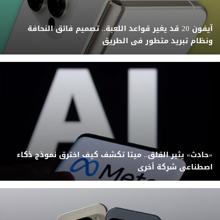
آيفون 20 قد يغير قواعد اللعبة.. تصميم فائق النحافة
ونظام تبريد متطور فى الطريق
«حادث» يثير القلق.. ميتا تكشف كيف اخترق نموذج ذكاء
اصطناعى شركة أخرى