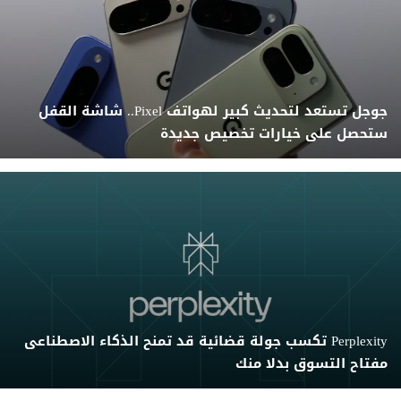
جوجل تستعد لتحديث كبير لهواتف Pixel.. شاشة القفل
ستحصل على خيارات تخصيص جديدة
Perplexity تكسب جولة قضائية قد تمنح الذكاء الاصطناعى
مفتاح التسوق بدلا منك