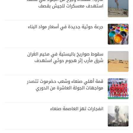
استهدف معسكرات للجيش بقصف
لمليشيا الحوثي
جرعة حوثية جديدة في أسعار مواد البناء
سقوط صواريخ باليستية في مخيم الغران
شرق مأرب إثر هجوم حوثي استهدف
الرويك
قمة أهلي صنعاء وشعب حضرموت تتصدر
مواجهات الجولة العاشرة من الدوري
اليمني
انفجارات تهز العاصمة صنعاء