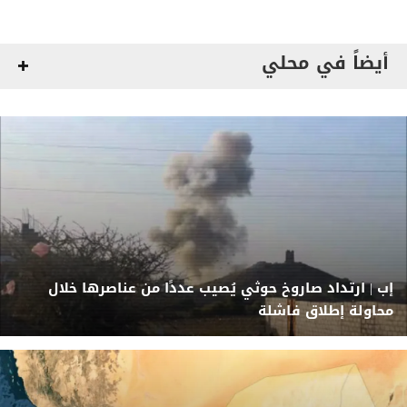
أيضاً في محلي
إب | ارتداد صاروخ حوثي يُصيب عددًا من عناصرها خلال
محاولة إطلاق فاشلة