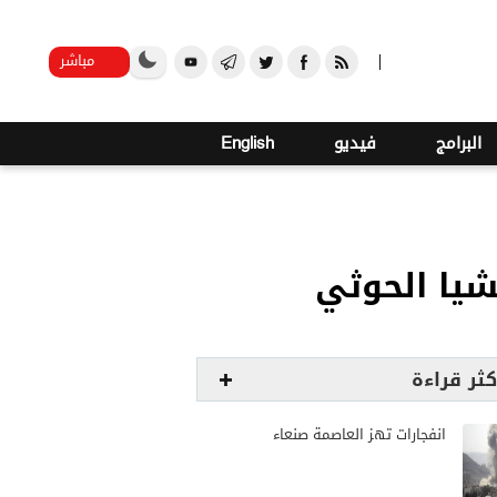
o
25
صنعاء
مباشر
البرامج
فيديو
English
شيا الحوثي
كثر قراءة
انفجارات تهز العاصمة صنعاء