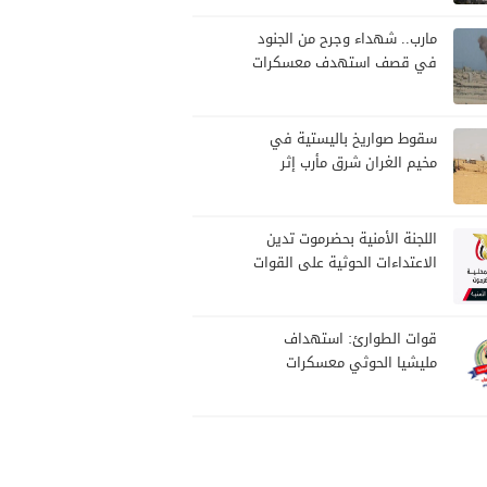
مارب.. شهداء وجرح من الجنود
في قصف استهدف معسكرات
للجيش بقصف لمليشيا الحوثي
سقوط صواريخ باليستية في
مخيم الغران شرق مأرب إثر
هجوم حوثي استهدف الرويك
اللجنة الأمنية بحضرموت تدين
الاعتداءات الحوثية على القوات
المسلحة وتؤكد مواصلة
المهام الأمنية والعسكرية
قوات الطوارئ: استهداف
مليشيا الحوثي معسكرات
القوات جاء عقب نجاحات أمنية
وعسكرية