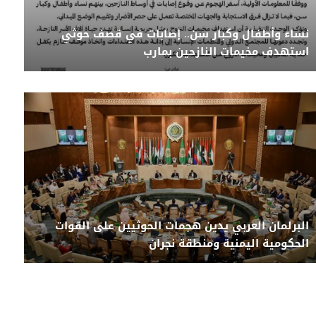
نساء وأطفال وكبار سن.. إصابات في قصف حوثي
استهدف مخيمات النازحين بمارب
البرلمان العربي يدين هجمات الحوثيين على القوات
الحكومية اليمنية ومنطقة نجران