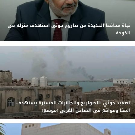
نجاة محافظ الحديدة من صاروخ حوثي استهدف منزله في
الخوخة
تصعيد حوثي بالصواريخ والطائرات المسيّرة يستهدف
المخا ومواقع في الساحل الغربي (موسع)