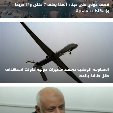
قصف حوثي على ميناء المخا يخلف 7 قتلى و15 جريحًا
وإسقاط 11 مسيرة
المقاومة الوطنية تسقط مسيرات حوثية حاولت استهداف
حقل طاقة بالمخا