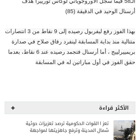
الـ58 فيما سجل الأوروجوياني لوكاس تورييرا هدف
أرسنال الوحيد في الدقيقة (85)
بهذا الفوز رفع ليفربول رصيده إلى 9 نقاط من 3 انتصارات
متتالية منذ بداية المسابقة لينفرد رفاق صلاح في صدارة
بريمييرلييج ، أما أرسنال فتجمد رصيده عند 6 نقاط، بعدما
حقق الفوز في أول مباراتين له في المسابقة
الأكثر قراءة
تعز | القوات الحكومية ترصد تعزيزات حوثية
شمال المدينة وترفع جاهزيتها لمواجهة
أي تصعيد