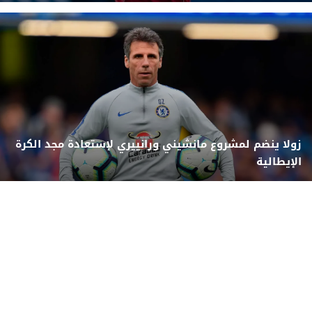
زولا ينضم لمشروع مانشيني ورانييري لإستعادة مجد الكرة
الإيطالية