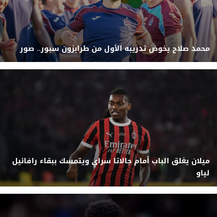
محمد صلاح يخوض تدريبه الأول من طرابزون سبور.. صور
ميلان يغلق الباب أمام جالاتا سراي ويتمسك ببقاء رافائيل
لياو