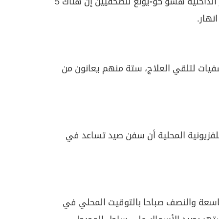
في أحد القوارب، فيما قال وزير الداخلية هسو كو-يونغ للصحفيين إن هناك 5
نهار.
ات لتلقي العلاج، ستة منهم يعانون من
تلفزيونية المحلية أن سفن صيد تساعد في
تاسعة والنصف صباحا بالتوقيت المحلي في