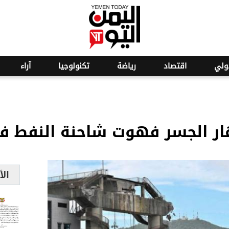
o
25
ولي
اقتصاد
رياضة
تكنولوجيا
آراء
ار الجسر فهوت شاحنة النفط ف
الأ