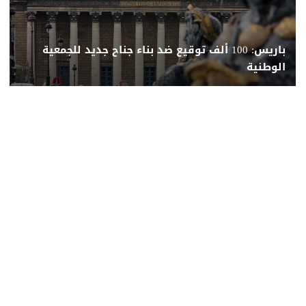
باريس: 100 ألف توقيع ضد بناء جناح جديد للجمعية
الوطنية