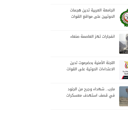
بمارب
الجامعة العربية تدين هجمات
الحوثيين على مواقع القوات
المسلحة ومنطقة نجران
السعودية
انفجارات تهز العاصمة صنعاء
اللجنة الأمنية بحضرموت تدين
الاعتداءات الحوثية على القوات
المسلحة وتؤكد مواصلة
المهام الأمنية والعسكرية
مارب.. شهداء وجرح من الجنود
في قصف استهدف معسكرات
للجيش بقصف لمليشيا الحوثي