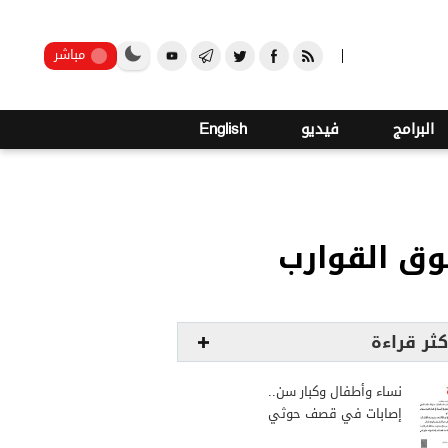
صنعاء
مباشر
البرامج
فيديو
English
وق القوارب
كثر قراءة
نساء وأطفال وكبار سن..
إصابات في قصف حوثي
استهدف مخيمات النازحين