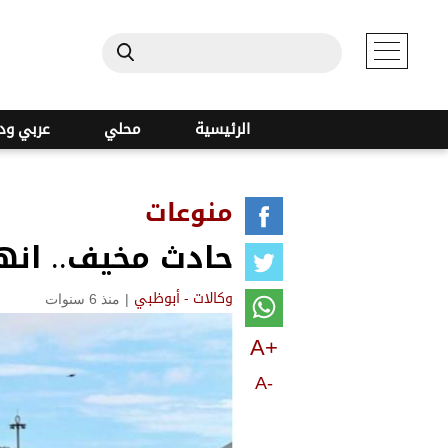
الرئيسية
محلي
عربي ود
منوعات
حادث مخيف.. انه
|
منذ 6 سنوات
وكالات - أبوظبي
A+
A-