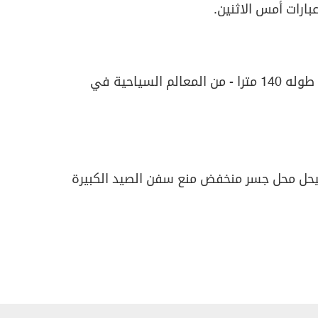
بارات أمس الاثنين.
ويعد جسر نانفانغاو - الذي يبلغ طوله 140 مترا - من المعالم السياحية في
 عام 1998، وشيد ليحل محل جسر منخفض منع سفن الصيد الكبيرة