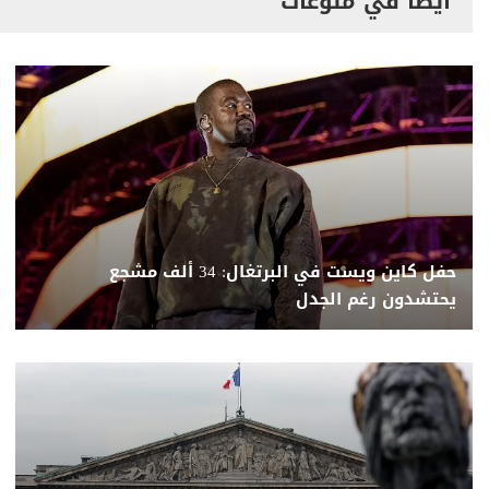
أيضاً في منوعات
حفل كاين ويست في البرتغال: 34 ألف مشجع
يحتشدون رغم الجدل