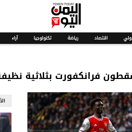
o
19
ولي
اقتصاد
رياضة
تكنولوجيا
آراء
طون فرانكفورت بثلاثية نظيفة
الأ