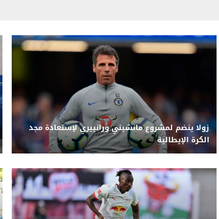
زولا ينضم لمشروع مانشيني ورانييري لإستعادة مجد
الكرة الإيطالية