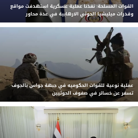
القوات المسلحة: نفذنا عملية عسكرية استهدفت مواقع
وقدرات ميليشيا الحوثي الارهابية في عدة محاور
عملية نوعية للقوات الحكوميه في جبهة جواس بالجوف
تسفر عن خسائر في صفوف الحوثيين