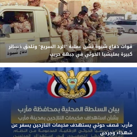
قوات دفاع شبوة تشن عملية "الرد السريع" وتلحق خسائر
كبيرة بمليشيا الحوثي في جبهة حريب
مأرب: قصف حوثي يستهدف مخيمات النازحين يسفر عن
شهداء وجرحى