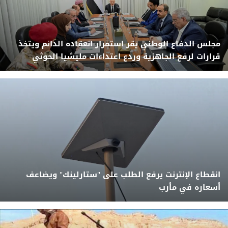
مجلس الدفاع الوطني يقر استمرار انعقاده الدائم ويتخذ
قرارات لرفع الجاهزية وردع اعتداءات مليشيا الحوثي
انقطاع الإنترنت يرفع الطلب على "ستارلينك" ويضاعف
أسعاره في مأرب