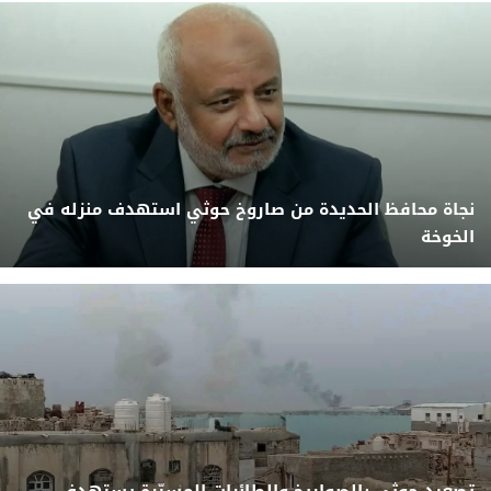
نجاة محافظ الحديدة من صاروخ حوثي استهدف منزله في
الخوخة
تصعيد حوثي بالصواريخ والطائرات المسيّرة يستهدف