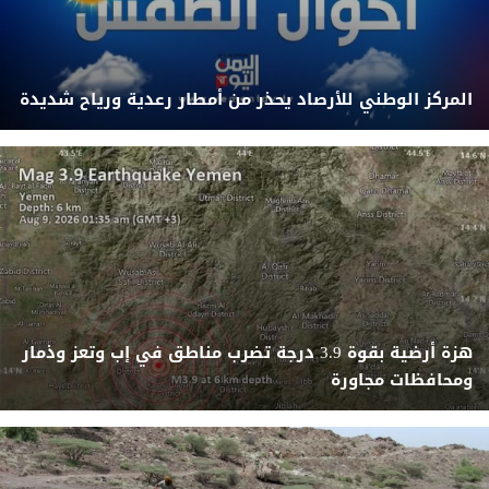
المركز الوطني للأرصاد يحذر من أمطار رعدية ورياح شديدة
هزة أرضية بقوة 3.9 درجة تضرب مناطق في إب وتعز وذمار
ومحافظات مجاورة