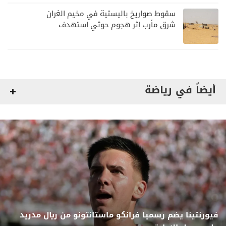
سقوط صواريخ باليستية في مخيم الغران
شرق مأرب إثر هجوم حوثي استهدف
الرويك
أيضاً في رياضة
فيورنتينا يضم رسميا فرانكو ماستانتونو من ريال مدريد