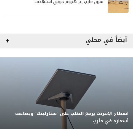
شرق مأرب إثر هجوم حوثي استهدف
الرويك
أيضاً في محلي
انقطاع الإنترنت يرفع الطلب على "ستارلينك" ويضاعف
أسعاره في مأرب