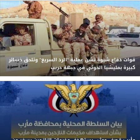
قوات دفاع شبوة تشن عملية "الرد السريع" وتلحق خسائر
كبيرة بمليشيا الحوثي في جبهة حريب