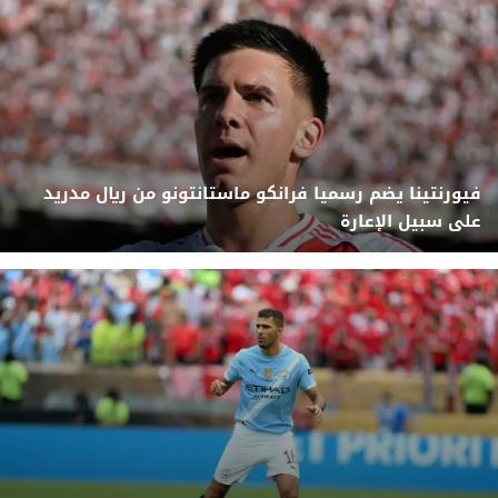
فيورنتينا يضم رسميا فرانكو ماستانتونو من ريال مدريد
على سبيل الإعارة