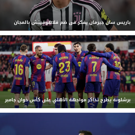
باريس سان جيرمان يفكر فى ضم فلاهوفيتش بالمجان
برشلونة يطرح تذاكر مواجهة الأهلي على كأس خوان جامبر