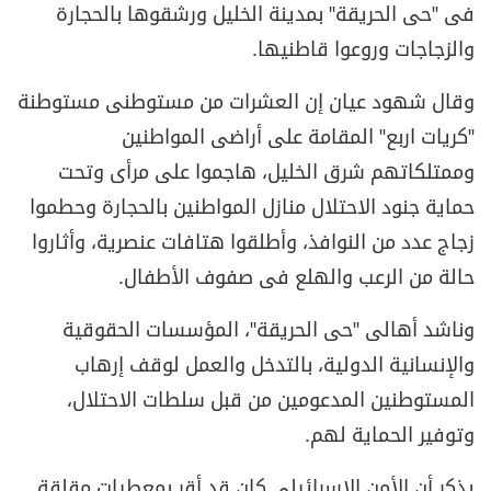
فى "حى الحريقة" بمدينة الخليل ورشقوها بالحجارة
والزجاجات وروعوا قاطنيها.
وقال شهود عيان إن العشرات من مستوطنى مستوطنة
"كريات اربع" المقامة على أراضى المواطنين
وممتلكاتهم شرق الخليل، هاجموا على مرأى وتحت
حماية جنود الاحتلال منازل المواطنين بالحجارة وحطموا
زجاج عدد من النوافذ، وأطلقوا هتافات عنصرية، وأثاروا
حالة من الرعب والهلع فى صفوف الأطفال.
وناشد أهالى "حى الحريقة"، المؤسسات الحقوقية
والإنسانية الدولية، بالتدخل والعمل لوقف إرهاب
المستوطنين المدعومين من قبل سلطات الاحتلال،
وتوفير الحماية لهم.
يذكر أن الأمن الإسرائيلى كان قد أقر بمعطيات مقلقة