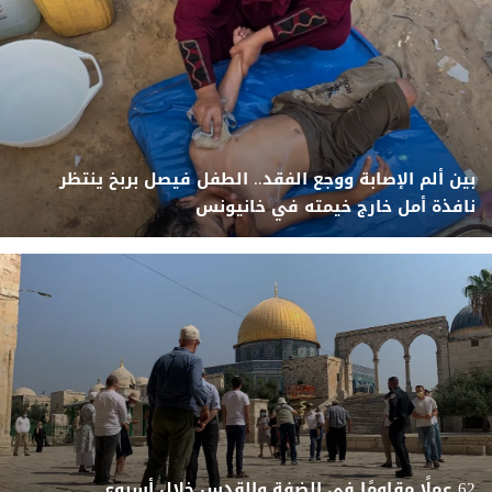
بين ألم الإصابة ووجع الفقد.. الطفل فيصل بربخ ينتظر
نافذة أمل خارج خيمته في خانيونس
62 عملًا مقاومًا في الضفة والقدس خلال أسبوع