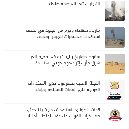
انفجارات تهز العاصمة صنعاء
مارب.. شهداء وجرح من الجنود في قصف
استهدف معسكرات للجيش بقصف
لمليشيا الحوثي
سقوط صواريخ باليستية في مخيم الغران
شرق مأرب إثر هجوم حوثي استهدف
الرويك
اللجنة الأمنية بحضرموت تدين الاعتداءات
الحوثية على القوات المسلحة وتؤكد
مواصلة المهام الأمنية والعسكرية
قوات الطوارئ: استهداف مليشيا الحوثي
معسكرات القوات جاء عقب نجاحات أمنية
وعسكرية